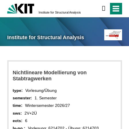
Institute for Structural Analysis
Institute for Structural Analysis
Nichtlineare Modellierung von
Stabtragwerken
type:
Vorlesung/Übung
semester:
1. Semester
time:
Wintersemester 2026/27
sws:
2V+2Ü
ects:
6
lv-no.:
Vorlesung: 6214702 - Übung: 6214703