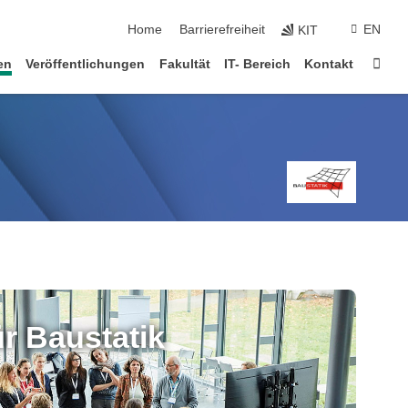
Navigation überspringen
Home
Barrierefreiheit
EN
KIT
Star
en
Veröffentlichungen
Fakultät
IT- Bereich
Kontakt
r Baustatik