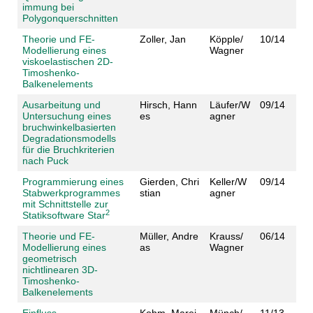
immung bei
Polygonquerschnitten
Theorie und FE-
Zoller, Jan
Köpple/
10/14
Modellierung eines
Wagner
viskoelastischen 2D-
Timoshenko-
Balkenelements
Ausarbeitung und
Hirsch, Hann
Läufer/W
09/14
Untersuchung eines
es
agner
bruchwinkelbasierten
Degradationsmodells
für die Bruchkriterien
nach Puck
Programmierung eines
Gierden, Chri
Keller/W
09/14
Stabwerkprogrammes
stian
agner
mit Schnittstelle zur
2
Statiksoftware Star
Theorie und FE-
Müller, Andre
Krauss/
06/14
Modellierung eines
as
Wagner
geometrisch
nichtlinearen 3D-
Timoshenko-
Balkenelements