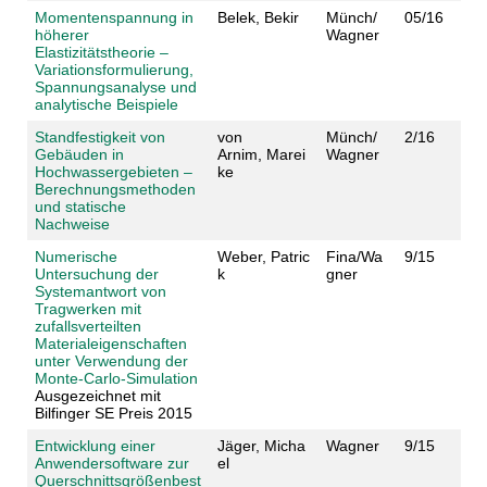
Momentenspannung in
Belek, Bekir
Münch/
05/16
höherer
Wagner
Elastizitätstheorie –
Variationsformulierung,
Spannungsanalyse und
analytische Beispiele
Standfestigkeit von
von
Münch/
2/16
Gebäuden in
Arnim, Marei
Wagner
Hochwassergebieten –
ke
Berechnungsmethoden
und statische
Nachweise
Numerische
Weber, Patric
Fina/Wa
9/15
Untersuchung der
k
gner
Systemantwort von
Tragwerken mit
zufallsverteilten
Materialeigenschaften
unter Verwendung der
Monte-Carlo-Simulation
Ausgezeichnet mit
Bilfinger SE Preis 2015
Entwicklung einer
Jäger, Micha
Wagner
9/15
Anwendersoftware zur
el
Querschnittsgrößenbest