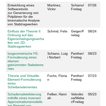
Entwicklung eines
Martinez,
Schiano/
07/26
Softwaretools
Victor
Freitag
zur Generierung von
Polplänen für die
kinematische Analyse
von Stabtragwerken
Einfluss der Theorie II.
Schmid, Felix
Geiger/F
08/24
Ordnung auf das
reitag
Eigenschwingungsverha
lten von 2D-
Stabtragwerken
Isogeometrische FE-
Schiano, Luig
Panther/
08/23
Formulierung eines
i Norbert
Freitag
ebenen
gekrümmten Stabeleme
ntes
Theorie und Virtuelle-
Fuchs, Floria
Panther/
07/23
Element-Formulierung
n
Freitag
eines
Scheibenelementes
Schadensdetektierung
Felber, Hann
Voloviko
05/23
mithilfe eines inversen
ah
va/Webe
Approximationsmodells
r/Freitag
am Beispiel von