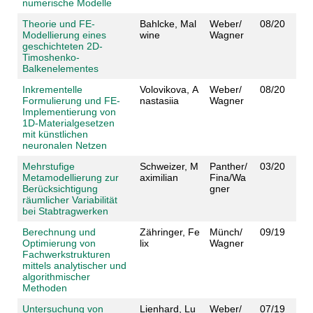
numerische Modelle
Theorie und FE-
Bahlcke, Mal
Weber/
08/20
Modellierung eines
wine
Wagner
geschichteten 2D-
Timoshenko-
Balkenelementes
Inkrementelle
Volovikova, A
Weber/
08/20
Formulierung und FE-
nastasiia
Wagner
Implementierung von
1D-Materialgesetzen
mit künstlichen
neuronalen Netzen
Mehrstufige
Schweizer, M
Panther/
03/20
Metamodellierung zur
aximilian
Fina/Wa
Berücksichtigung
gner
räumlicher Variabilität
bei Stabtragwerken
Berechnung und
Zähringer, Fe
Münch/
09/19
Optimierung von
lix
Wagner
Fachwerkstrukturen
mittels analytischer und
algorithmischer
Methoden
Untersuchung von
Lienhard, Lu
Weber/
07/19