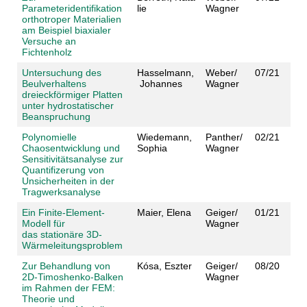
Parameteridentifikation
lie
Wagner
orthotroper Materialien
am Beispiel biaxialer
Versuche an
Fichtenholz
Untersuchung des
Hasselmann,
Weber/
07/21
Beulverhaltens
Johannes
Wagner
dreieckförmiger Platten
unter hydrostatischer
Beanspruchung
Polynomielle
Wiedemann,
Panther/
02/21
Chaosentwicklung und
Sophia
Wagner
Sensitivitätsanalyse zur
Quantifizerung von
Unsicherheiten in der
Tragwerksanalyse
Ein Finite-Element-
Maier, Elena
Geiger/
01/21
Modell für
Wagner
das stationäre 3D-
Wärmeleitungsproblem
Zur Behandlung von
Kósa, Eszter
Geiger/
08/20
2D-Timoshenko-Balken
Wagner
im Rahmen der FEM:
Theorie und