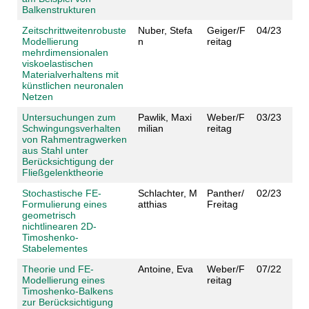
Balkenstrukturen
Zeitschrittweitenrobuste
Nuber, Stefa
Geiger/F
04/23
Modellierung
n
reitag
mehrdimensionalen
viskoelastischen
Materialverhaltens mit
künstlichen neuronalen
Netzen
Untersuchungen zum
Pawlik, Maxi
Weber/F
03/23
Schwingungsverhalten
milian
reitag
von Rahmentragwerken
aus Stahl unter
Berücksichtigung der
Fließgelenktheorie
Stochastische FE-
Schlachter, M
Panther/
02/23
Formulierung eines
atthias
Freitag
geometrisch
nichtlinearen 2D-
Timoshenko-
Stabelementes
Theorie und FE-
Antoine, Eva
Weber/F
07/22
Modellierung eines
reitag
Timoshenko-Balkens
zur Berücksichtigung