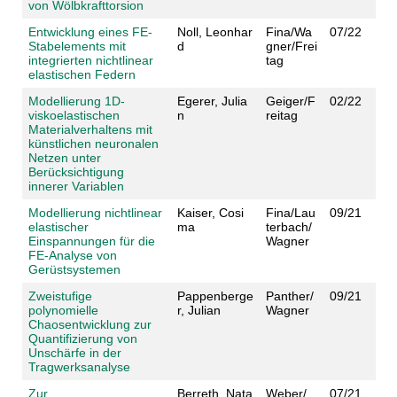
von Wölbkrafttorsion
Entwicklung eines FE-
Noll, Leonhar
Fina/Wa
07/22
Stabelements mit
d
gner/Frei
integrierten nichtlinear
tag
elastischen Federn
Modellierung 1D-
Egerer, Julia
Geiger/F
02/22
viskoelastischen
n
reitag
Materialverhaltens mit
künstlichen neuronalen
Netzen unter
Berücksichtigung
innerer Variablen
Modellierung nichtlinear
Kaiser, Cosi
Fina/Lau
09/21
elastischer
ma
terbach/
Einspannungen für die
Wagner
FE-Analyse von
Gerüstsystemen
Zweistufige
Pappenberge
Panther/
09/21
polynomielle
r, Julian
Wagner
Chaosentwicklung zur
Quantifizierung von
Unschärfe in der
Tragwerksanalyse
Zur
Berreth, Nata
Weber/
07/21