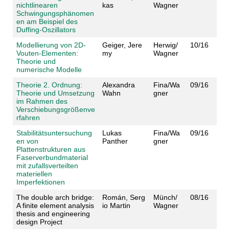
nichtlinearen
kas
Wagner
Schwingungsphänomen
en am Beispiel des
Duffing-Oszillators
Modellierung von 2D-
Geiger, Jere
Herwig/
10/16
Vouten-Elementen:
my
Wagner
Theorie und
numerische Modelle
Theorie 2. Ordnung:
Alexandra
Fina/Wa
09/16
Theorie und Umsetzung
Wahn
gner
im Rahmen des
Verschiebungsgrößenve
rfahren
Stabilitätsuntersuchung
Lukas
Fina/Wa
09/16
en von
Panther
gner
Plattenstrukturen aus
Faserverbundmaterial
mit zufallsverteilten
materiellen
Imperfektionen
The double arch bridge:
Román, Serg
Münch/
08/16
A finite element analysis
io Martin
Wagner
thesis and engineering
design Project