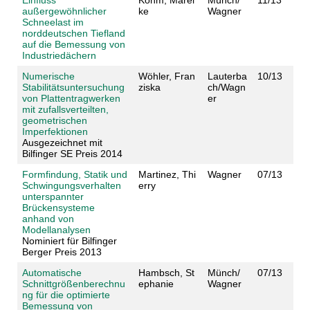
Einfluss
Kohm, Marei
Münch/
11/13
außergewöhnlicher
ke
Wagner
Schneelast im
norddeutschen Tiefland
auf die Bemessung von
Industriedächern
Numerische
Wöhler, Fran
Lauterba
10/13
Stabilitätsuntersuchung
ziska
ch/Wagn
von Plattentragwerken
er
mit zufallsverteilten,
geometrischen
Imperfektionen
Ausgezeichnet mit
Bilfinger SE Preis 2014
Formfindung, Statik und
Martinez, Thi
Wagner
07/13
Schwingungsverhalten
erry
unterspannter
Brückensysteme
anhand von
Modellanalysen
Nominiert für Bilfinger
Berger Preis 2013
Automatische
Hambsch, St
Münch/
07/13
Schnittgrößenberechnu
ephanie
Wagner
ng für die optimierte
Bemessung von