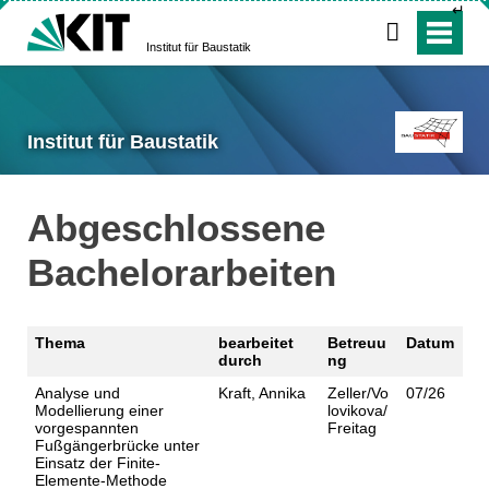
↵
Institut für Baustatik
Institut für Baustatik
Abgeschlossene
Bachelorarbeiten
Thema
bearbeitet
Betreuu
Datum
durch
ng
Analyse und
Kraft, Annika
Zeller/Vo
07/26
Modellierung einer
lovikova/
vorgespannten
Freitag
Fußgängerbrücke unter
Einsatz der Finite-
Elemente-Methode